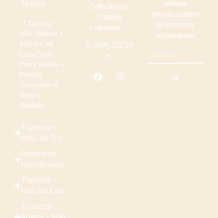
Tesoro
últimas
Della Nonna
actualizaciones
Trattoria.
📍 Carrera
de nuestros
Colombia. ♡
25A, Sótano 1
restaurantes.
#1A Sur 45
T: (604) 322 20
Local 9100
90
Plaza Ronda –
Parque
Comercial el
Tesoro,
Medellín.
Trattoria -
Milla de Oro
Ristorante -
Llanogrande
Trattoria -
Mall del Este
Terrazza
Aperol - Mall